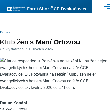
Přejít k hlavnímu obsahu
Farní Sbor ČCE Dvakačovice
Men
Drobečková
Domů
Klub žen s Marií Ortovou
navigace
Od
krystofkohout
, 11 Květen 2026
Datum Konání
14 Květen 2026